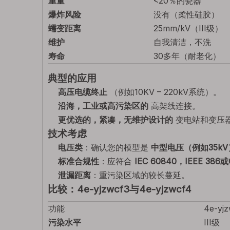
重量
<20％的瓷器
爆炸风险
没有（柔性硅胶）
蠕变距离
25mm/kV（III级）
维护
自我清洁，不洗
寿命
30多年（耐老化）
典型的应用
高压电缆终止
（例如10KV – 220kV系统）。
沿海，工业或高污染区的
高架线连接。
更优选的，紧凑，无维护设计的
变电站和变压
技术考虑
电压类
：确认您的模型是
中型电压（例如35kV
标准合规性
：应符合
IEC 60840，IEEE 386或
泄漏距离
：重污染区域的较长蔓延。
比较：4e-yjzwcf3与4e-yjzwcf4
功能
4e-yjz
污染水平
III级