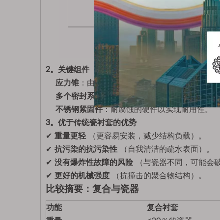
2。关键组件
应力锥
：由
进口液体硅橡胶（LSR）制成
，确
多个密封系统
：
使用
NBR/硅胶密封防止
水分
不锈钢紧固件
：耐腐蚀的硬件以实现耐用性。
3。优于传统瓷衬套的优势
✔
重量更轻
（更容易安装，减少结构负载）。
✔
抗污染的抗污染性
（自我清洁的疏水表面）。
✔
没有爆炸性故障的风险
（与瓷器不同，可能会
✔
更好的机械强度
（抗撞击的聚合物结构）。
比较摘要：复合与瓷器
功能
复合衬套