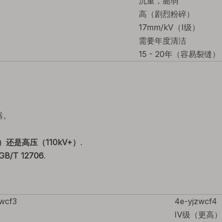
沉重，脆弱
高（剧烈粉碎）
17mm/kV（I级）
需要年度清洁
15 - 20年（容易裂缝）
器。
）还是高压（110kV+）
.
GB/T 12706
.
wcf3
4e-yjzwcf4
IV级（更高）