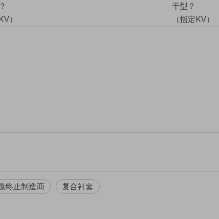
？
干型？
KV）
（指定KV）
缆终止制造商
复合衬套