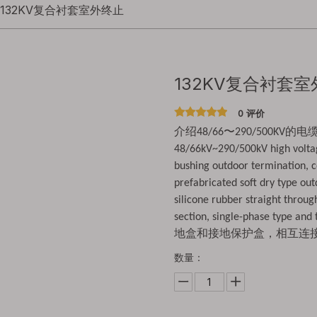
132KV复合衬套室外终止
132KV复合衬套
0 评价
介绍48/66〜290/500KV的
48/66kV~290/500kV high voltage
bushing outdoor termination, c
prefabricated soft dry type out
silicone rubber straight through
section, single-phase type a
地盒和接地保护盒，相互连
数量：