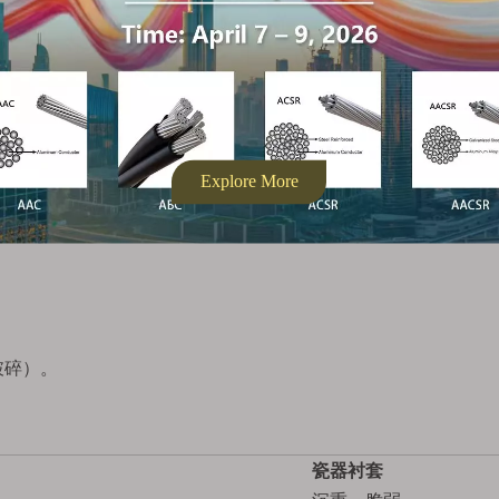
保电场分布和长期弹性。
入口和漏油
.
破碎）。
瓷器衬套