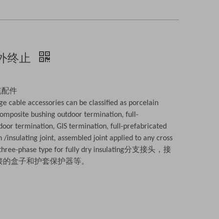
室外终止
电缆配件
 cable accessories can be classified as porcelain
omposite bushing outdoor termination, full-
door termination, GIS termination, full-prefabricated
 /insulating joint, assembled joint applied to any cross
nd three-phase type for fully dry insulating分支接头，接
接的盒子和护套保护器等。