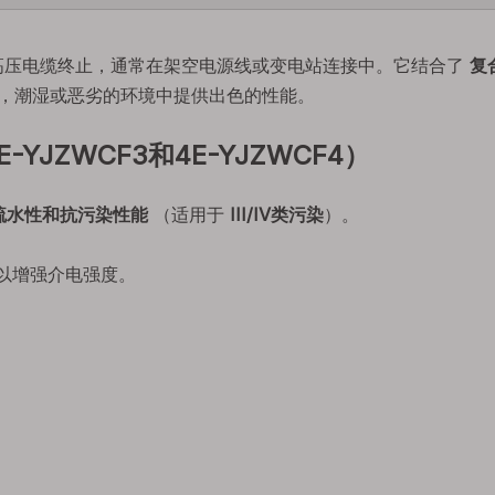
高压电缆终止，通常在架空电源线或变电站连接中。它结合了
复
，潮湿或恶劣的环境中提供出色的性能。
JZWCF3和4E-YJZWCF4）
疏水性和抗污染性能
（适用于
III/IV类污染
）。
以增强介电强度。