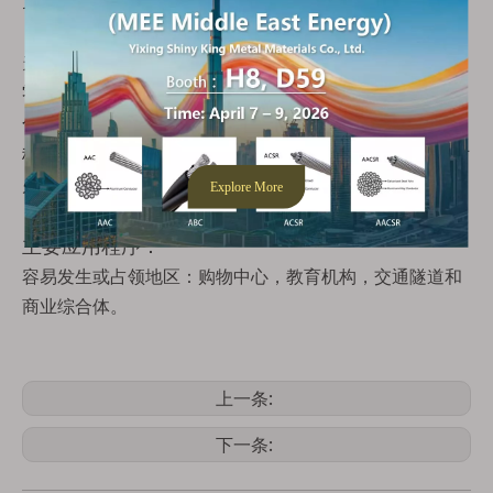
员。
关键优势：
零卤素，低烟：防止火灾中有害烟雾的保障措施，非常适
合公共和封闭空间。
稳健的结构：LSFOH绝缘 +填充 +填充物，用于耐用的耐
火性能（EN 50363-5/8）。
主要应用程序：
容易发生或占领地区：购物中心，教育机构，交通隧道和
商业综合体。
上一条:
下一条: