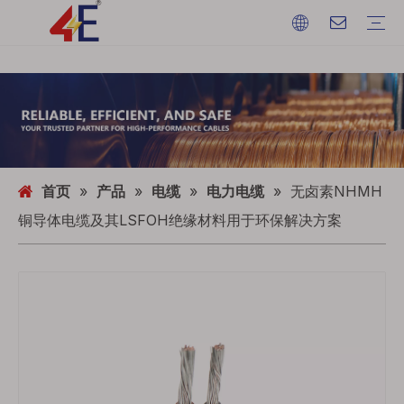
电缆
电缆附件
电缆设备器械
建筑材料
建筑装饰
变压器
开关柜
自动重合器
断路器
电缆材料
绝缘子
避雷器
电力电缆
常见问题
下载
活动展览
行业动态
首页
»
产品
»
电缆
»
电力电缆
»
无卤素NHMH
铜导体电缆及其LSFOH绝缘材料用于环保解决方案